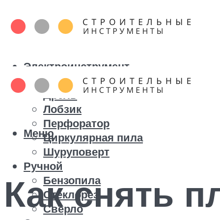
Электроинструмент
Болгарка
Дрель
Лобзик
Перфоратор
Меню
Циркулярная пила
Шуруповерт
Ручной
Как снять п
Бензопила
Стеклорез
Сверло