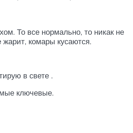
ом. То все нормально, то никак не
е жарит, комары кусаются.
тирую в свете .
амые ключевые.