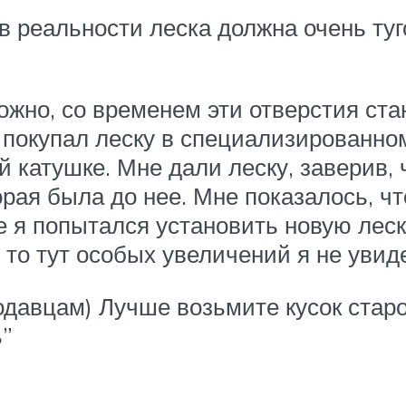
в реальности леска должна очень туг
можно, со временем эти отверстия ст
Я покупал леску в специализированно
 катушке. Мне дали леску, заверив, 
орая была до нее. Мне показалось, ч
е я попытался установить новую леск
 то тут особых увеличений я не увид
давцам) Лучше возьмите кусок старо
ь”