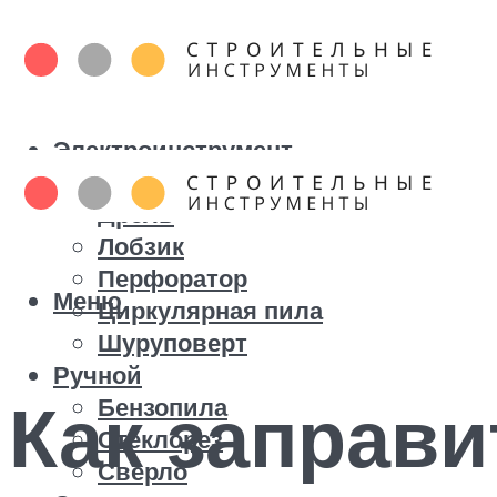
Электроинструмент
Болгарка
Дрель
Лобзик
Перфоратор
Меню
Циркулярная пила
Шуруповерт
Ручной
Как заправи
Бензопила
Стеклорез
Сверло