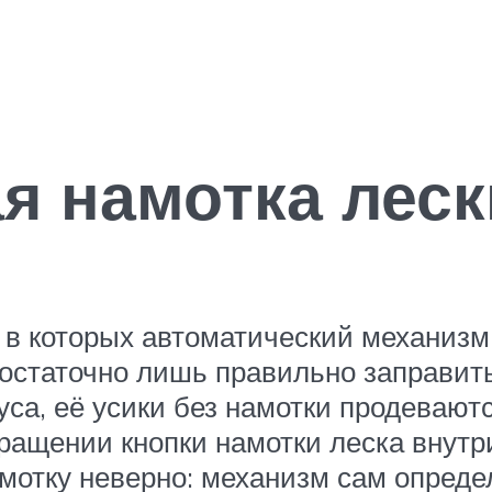
я намотка леск
 в которых автоматический механизм
остаточно лишь правильно заправить
уса, её усики без намотки продевают
вращении кнопки намотки леска внут
мотку неверно: механизм сам опреде