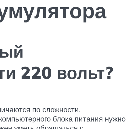
кумулятора
ный
ти 220 вольт?
личаются по сложности.
 компьютерного блока питания нужно
лжен уметь обращаться с