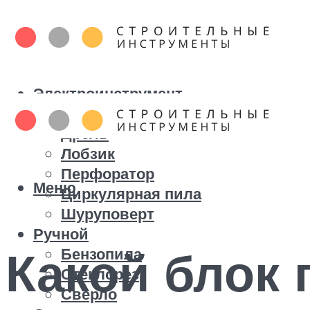
Электроинструмент
Болгарка
Дрель
Лобзик
Перфоратор
Меню
Циркулярная пила
Шуруповерт
Ручной
Какой блок 
Бензопила
Стеклорез
Сверло