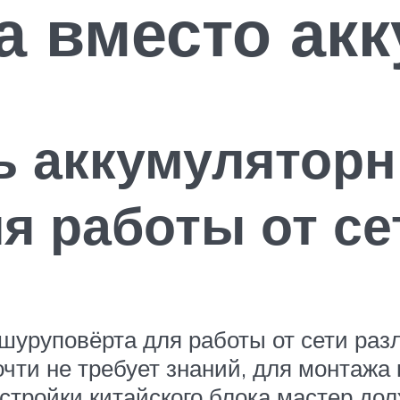
а вместо ак
ь аккумулятор
я работы от се
шуруповёрта для работы от сети раз
очти не требует знаний, для монтажа
астройки китайского блока мастер до