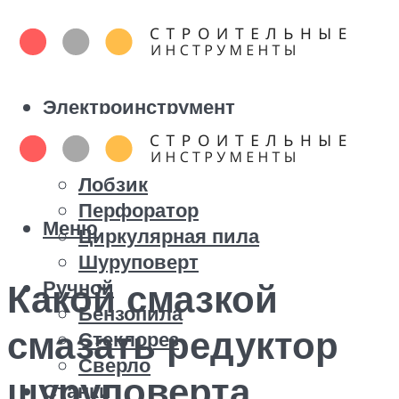
Электроинструмент
Болгарка
Дрель
Лобзик
Перфоратор
Меню
Циркулярная пила
Шуруповерт
Ручной
Какой смазкой
Бензопила
смазать редуктор
Стеклорез
Сверло
шуруповерта
Станки