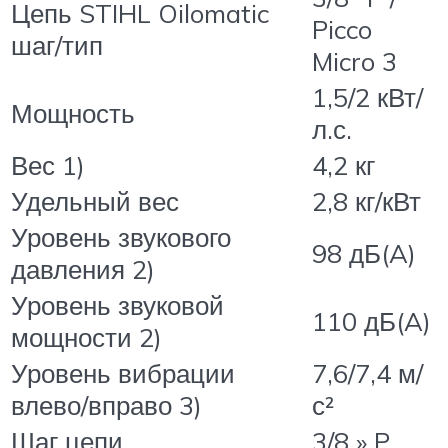
Цепь STIHL Oilomatic
Picco
шаг/тип
Micro 3
1,5/2 кВт/
Мощность
л.с.
Вес 1)
4,2 кг
Удельный вес
2,8 кг/кВт
Уровень звукового
98 дБ(A)
давления 2)
Уровень звуковой
110 дБ(A)
мощности 2)
Уровень вибрации
7,6/7,4 м/
влево/вправо 3)
с²
Шаг цепи
3/8 » P