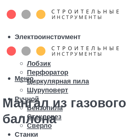
Электроинструмент
Болгарка
Дрель
Лобзик
Перфоратор
Меню
Циркулярная пила
Шуруповерт
Ручной
Мангал из газового
Бензопила
баллона
Стеклорез
Сверло
Станки