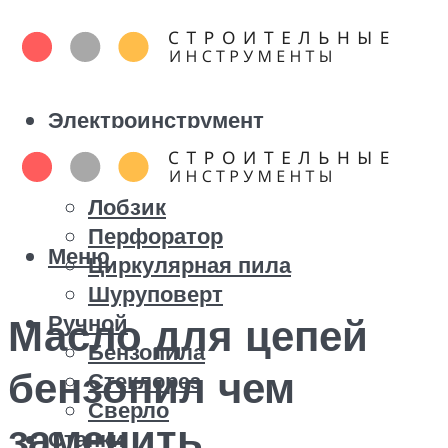
Электроинструмент
Болгарка
Дрель
Лобзик
Перфоратор
Меню
Циркулярная пила
Шуруповерт
Ручной
Масло для цепей
Бензопила
бензопил чем
Стеклорез
Сверло
заменить
Станки