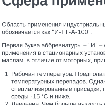
Сфера примен
Область применения индустриальны
обозначается как “И-ГТ-А-100”.
Первая буква аббревиатуры – “И” –
применения в стационарных устано
маслам, в отличие от моторных, пр
Рабочая температура. Предполага
температурных перепадов. Однак
специализированные присадки, 
среды -15 °С и ниже.
Давление. Чем больше вязкость 