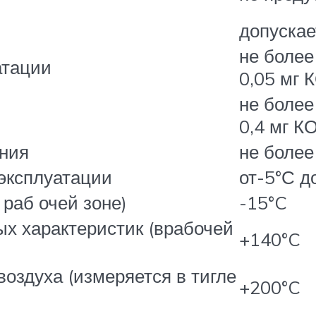
допускае
не более
атации
0,05 мг 
не более
0,4 мг К
ения
не более
эксплуатации
от-5°С д
 раб очей зоне)
-15°C
ых характеристик (врабочей
+140°C
воздуха (измеряется в тигле
+200°C