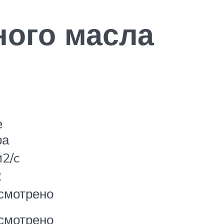
ного масла
е
ра
2/c
2
смотрено
смотрено