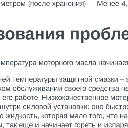
метром (после хранения)
Менее 4,
зования пробл
емпература моторного масла начинае
й температуры защитной смазки – эт
ом обслуживании своего средства пе
его работе. Низкокачественное мото
нутри силовой установки: оно быстр
 жидкость, которая мало того, что н
, так еще и начинает гореть и испаря