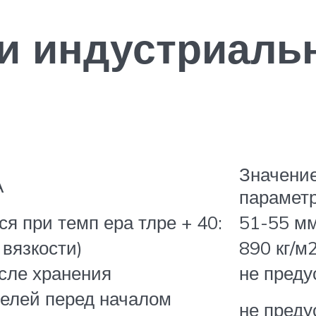
и индустриаль
Значени
А
парамет
ся при темп ера тлре + 40:
51-55 мм
 вязкости)
890 кг/м
сле хранения
не преду
елей перед началом
не преду