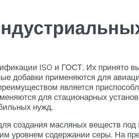
индустриальны
ификации ISO и ГОСТ. Их принято вы
ные добавки применяются для авиаци
преимуществом является приспособле
рименяются для стационарных установ
бильных нужд.
для создания масляных веществ под г
им уровнем содержании серы. На пр