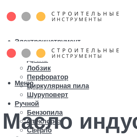
Электроинструмент
Болгарка
Дрель
Лобзик
Перфоратор
Меню
Циркулярная пила
Шуруповерт
Ручной
Масло инду
Бензопила
Стеклорез
Сверло