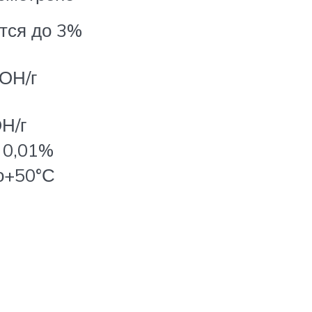
тся до 3%
КОН/г
ОН/г
 0,01%
о+50°С