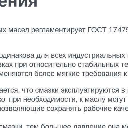
ения
х масел регламентирует ГОСТ 17479
 одинакова для всех индустриальных
вках при относительно стабильных т
именяются более мягкие требования 
ется, что смазки эксплуатируются в
о, при необходимости, к маслу могу
позволяющие сохранять рабочие кач
смазки, тем большее давление она мо