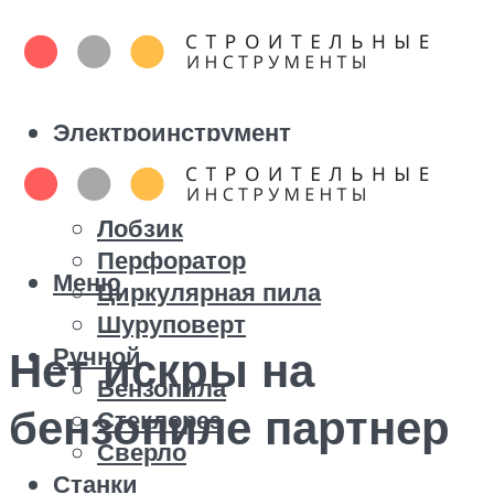
Электроинструмент
Болгарка
Дрель
Лобзик
Перфоратор
Меню
Циркулярная пила
Шуруповерт
Ручной
Нет искры на
Бензопила
бензопиле партнер
Стеклорез
Сверло
Станки