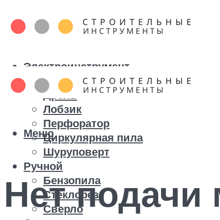
Электроинструмент
Болгарка
Дрель
Лобзик
Перфоратор
Меню
Циркулярная пила
Шуруповерт
Ручной
Нет подачи 
Бензопила
Стеклорез
Сверло