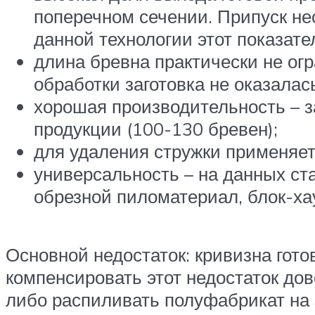
поперечном сечении. Припуск не
данной технологии этот показате
длина бревна практически не ог
обработки заготовка не оказала
хорошая производительность – з
продукции (100-130 бревен);
для удаления стружки применяет
универсальность – на данных ст
обрезной пиломатериал, блок-хау
Основной недостаток: кривизна гото
компенсировать этот недостаток дов
либо распиливать полуфабрикат на з