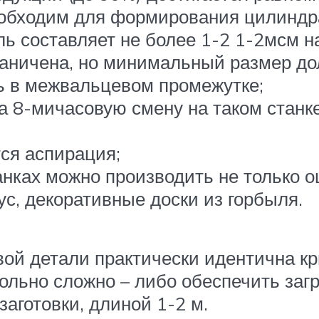
обходим для формирования цилиндра 
ль составляет не более 1-2 1-2мсм н
раничена, но минимальный размер до
сь в межвальцевом промежутке;
а 8-мичасовую смену на таком станк
ся аспирация;
анках можно производить не только о
с, декоративные доски из горбыля.
вой детали практически идентична кр
ольно сложно – либо обеспечить загр
аготовки, длиной 1-2 м.