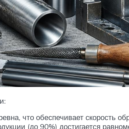
и:
евна, что обеспечивает скорость обр
одукции (до 90%) достигается равно