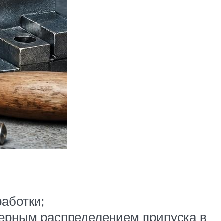
аботки;
мерным распределением припуска в