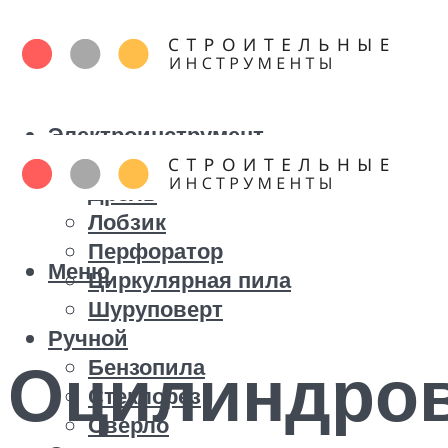
Электроинструмент
Болгарка
Дрель
Лобзик
Перфоратор
Меню
Циркулярная пила
Шуруповерт
Ручной
Оцилиндров
Бензопила
Стеклорез
Сверло