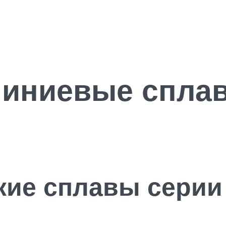
иниевые спла
кие сплавы серии