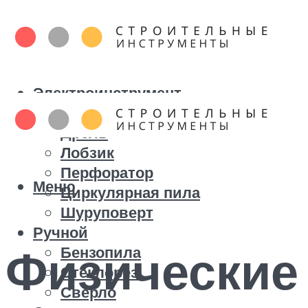
Электроинструмент
Болгарка
Дрель
Лобзик
Перфоратор
Меню
Циркулярная пила
Шуруповерт
Ручной
Физические
Бензопила
Стеклорез
Сверло