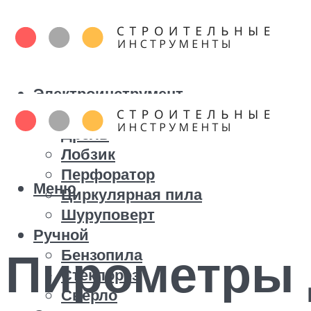
Электроинструмент
Болгарка
Дрель
Лобзик
Перфоратор
Меню
Циркулярная пила
Шуруповерт
Ручной
Пирометры 
Бензопила
Стеклорез
Сверло