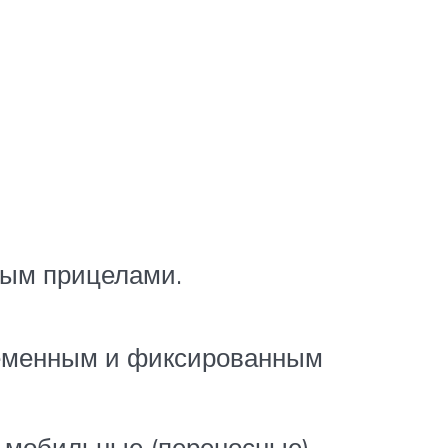
ным прицелами.
еменным и фиксированным
 мобильные (переносные).