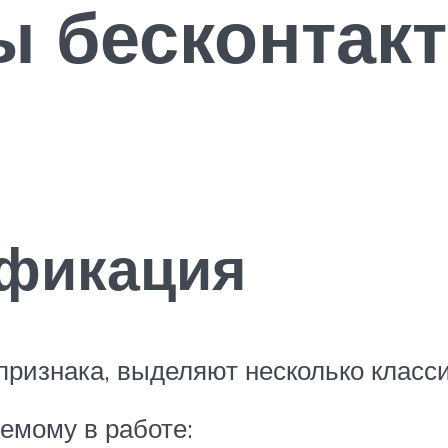
ы бесконтак
ификация
признака, выделяют несколько клас
емому в работе: