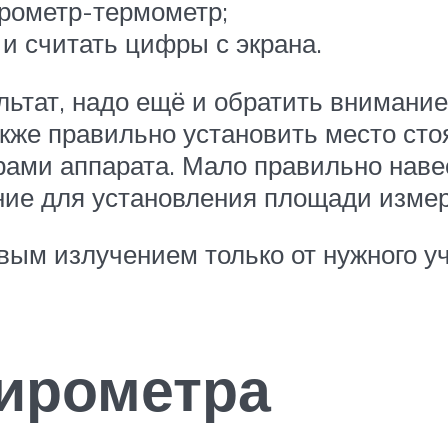
ирометр-термометр;
 и считать цифры с экрана.
льтат, надо ещё и обратить внимани
акже правильно установить место сто
ами аппарата. Мало правильно навес
ние для установления площади измер
овым излучением только от нужного уч
пирометра