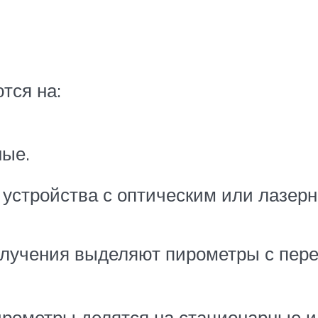
тся на:
ные.
 устройства с оптическим или лазер
лучения выделяют пирометры с пер
ирометры делятся на стационарные и