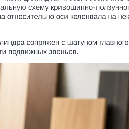
иальную схему кривошипно-ползунног
относительно оси коленвала на нек
илиндра сопряжен с шатуном главного
ти подвижных звеньев.