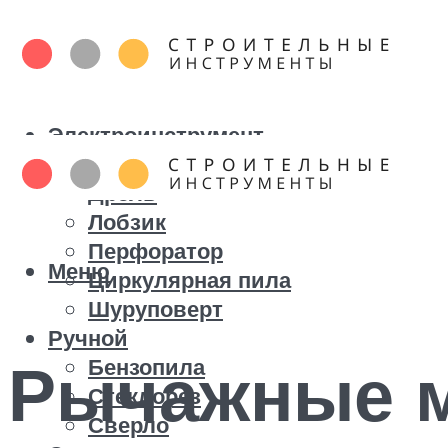
Электроинструмент
Болгарка
Дрель
Лобзик
Перфоратор
Меню
Циркулярная пила
Шуруповерт
Ручной
Рычажные м
Бензопила
Стеклорез
Сверло