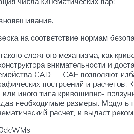
ация числа кинематических пар;
авновешивание.
ерка на соответствие нормам безопа
такого сложного механизма, как кри
конструктора внимательности и дост
емейства CAD — CAE позволяют изба
рафических построений и расчетов. К
 или иного типа кривошипно- ползун
адав необходимые размеры. Модуль 
нематический расчет, и выдаст реко
AZ0dcWMs