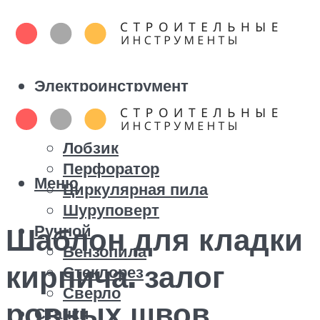
Электроинструмент
Болгарка
Дрель
Лобзик
Перфоратор
Меню
Циркулярная пила
Шуруповерт
Ручной
Шаблон для кладки
Бензопила
кирпича. залог
Стеклорез
Сверло
ровных швов
Станки