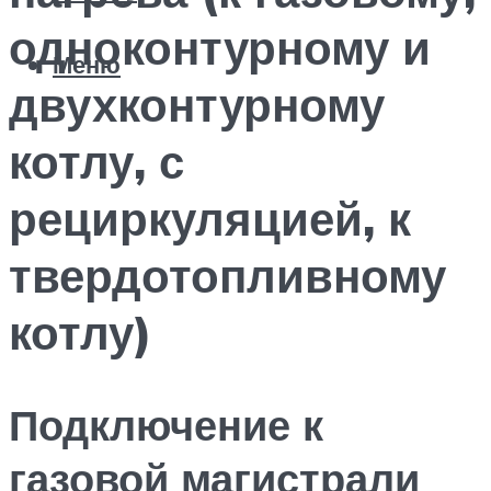
одноконтурному и
Меню
двухконтурному
котлу, с
рециркуляцией, к
твердотопливному
котлу)
Подключение к
газовой магистрали