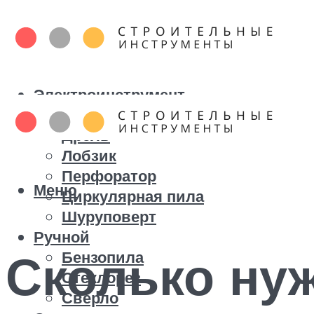
Электроинструмент
Болгарка
Дрель
Лобзик
Перфоратор
Меню
Циркулярная пила
Шуруповерт
Ручной
Сколько нуж
Бензопила
Стеклорез
Сверло