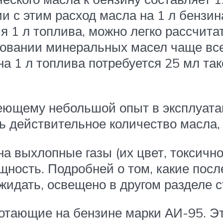
ии с этим расход масла на 1 л бензин
я 1 л топлива, можно легко рассчит
зовании минеральных масел чаще все
на 1 л топлива потребуется 25 мл так
еющему небольшой опыт в эксплуатац
ть действительное количество масла,
а выхлопные газы (их цвет, токсично
щность. Подробней о том, какие пос
идать, освещено в другом разделе с
отающие на бензине марки АИ-95. Эт