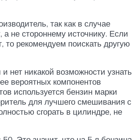
изводитель, так как в случае
 а не стороннему источнику. Если
ет, то рекомендуем поискать другую
ы и нет никакой возможности узнать
лее вероятных компонентов
атов используется бензин марки
оритель для лучшего смешивания с
лностью сгорать в цилиндре, не
50. Это значит, что на 5 л бензина