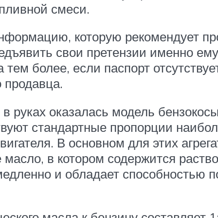
опливной смеси.
нформацию, которую рекомендует про
едъявить свои претензии именно ему,
а тем более, если паспорт отсутству
 продавца.
ас в руках оказалась модель бензокос
твуют стандартные пропорции наибо
вигателя. В основном для этих агрег
 масло, в котором содержится раств
медленно и обладает способностью по
ского масла к бензину составляет 1: 