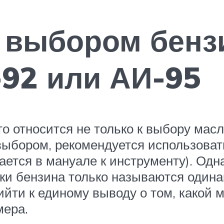
 выбором бенз
92 или АИ-95
то относится не только к выбору масл
выбором, рекомендуется использовать
тся в мануале к инструменту). Однак
ки бензина только называются один
рийти к единому выводу о том, какой 
мера.