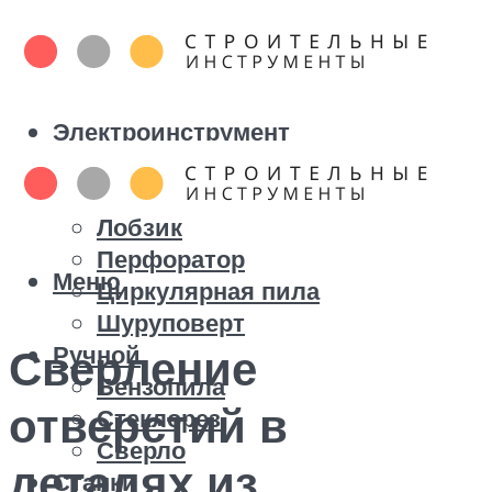
Электроинструмент
Болгарка
Дрель
Лобзик
Перфоратор
Меню
Циркулярная пила
Шуруповерт
Ручной
Сверление
Бензопила
отверстий в
Стеклорез
Сверло
деталях из
Станки