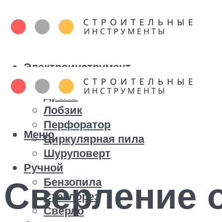
Электроинструмент
Болгарка
Дрель
Лобзик
Перфоратор
Меню
Циркулярная пила
Шуруповерт
Ручной
Сверление 
Бензопила
Стеклорез
Сверло