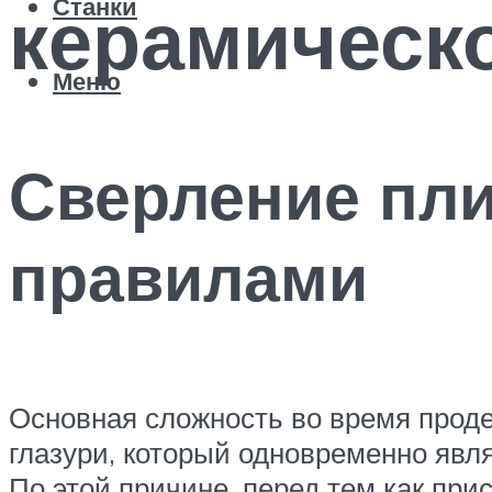
керамическ
Станки
Меню
Сверление пли
правилами
Основная сложность во время проде
глазури, который одновременно явл
По этой причине, перед тем как при