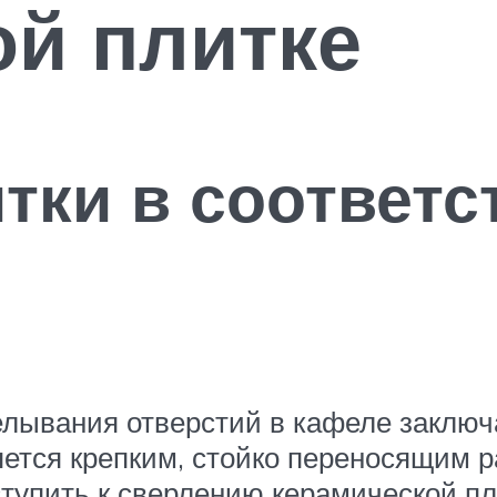
ой плитке
тки в соответс
лывания отверстий в кафеле заключ
яется крепким, стойко переносящим 
ступить к сверлению керамической п