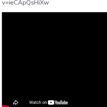
v=ieCApQsHiXw