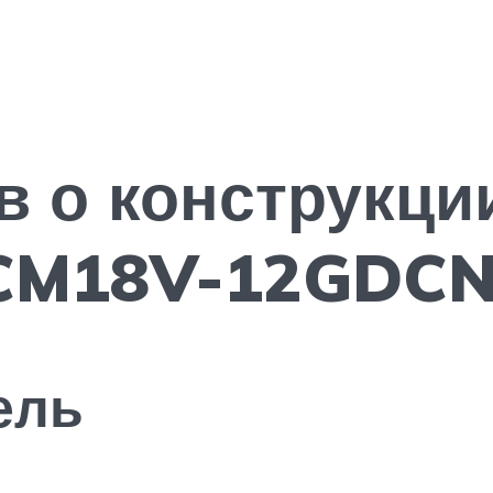
l
в о конструкци
CM18V-12GDCN 
ель