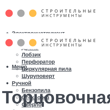
Электроинструмент
Болгарка
Дрель
Лобзик
Перфоратор
Меню
Циркулярная пила
Шуруповерт
Ручной
Торцовочная
Бензопила
Стеклорез
Сверло