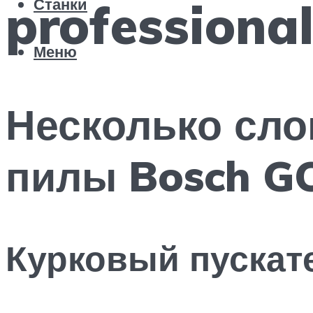
professiona
Станки
Меню
Несколько сло
пилы Bosch G
Курковый пускат