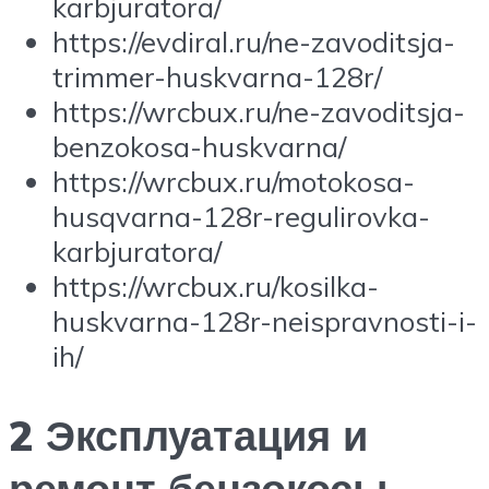
karbjuratora/
https://evdiral.ru/ne-zavoditsja-
trimmer-huskvarna-128r/
https://wrcbux.ru/ne-zavoditsja-
benzokosa-huskvarna/
https://wrcbux.ru/motokosa-
husqvarna-128r-regulirovka-
karbjuratora/
https://wrcbux.ru/kosilka-
huskvarna-128r-neispravnosti-i-
ih/
2 Эксплуатация и
ремонт бензокосы