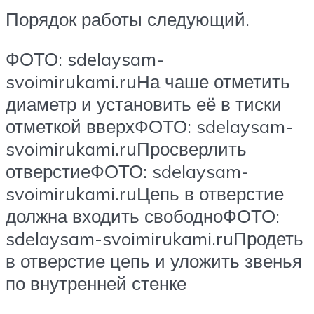
Порядок работы следующий.
ФОТО: sdelaysam-
svoimirukami.ruНа чаше отметить
диаметр и установить её в тиски
отметкой вверхФОТО: sdelaysam-
svoimirukami.ruПросверлить
отверстиеФОТО: sdelaysam-
svoimirukami.ruЦепь в отверстие
должна входить свободноФОТО:
sdelaysam-svoimirukami.ruПродеть
в отверстие цепь и уложить звенья
по внутренней стенке