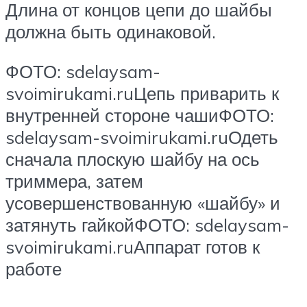
Длина от концов цепи до шайбы
должна быть одинаковой.
ФОТО: sdelaysam-
svoimirukami.ruЦепь приварить к
внутренней стороне чашиФОТО:
sdelaysam-svoimirukami.ruОдеть
сначала плоскую шайбу на ось
триммера, затем
усовершенствованную «шайбу» и
затянуть гайкойФОТО: sdelaysam-
svoimirukami.ruАппарат готов к
работе