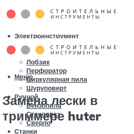
Электроинструмент
Болгарка
Дрель
Лобзик
Перфоратор
Меню
Циркулярная пила
Шуруповерт
Ручной
Замена лески в
Бензопила
триммере huter
Стеклорез
Сверло
Станки