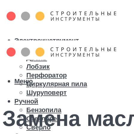
Электроинструмент
Болгарка
Дрель
Лобзик
Перфоратор
Меню
Циркулярная пила
Шуруповерт
Ручной
Замена масл
Бензопила
Стеклорез
Сверло