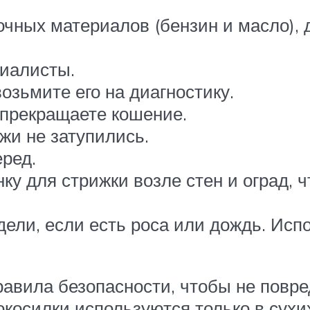
чных материалов (бензин и масло), 
циалисты.
озьмите его на диагностику.
 прекращаете кошение.
жи не затупились.
еред.
у для стрижки возле стен и оград, 
ели, если есть роса или дождь. Испо
авила безопасности, чтобы не повр
нокосилки используются только в сух