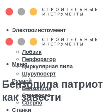
Электроинструмент
Болгарка
Дрель
Лобзик
Перфоратор
Меню
Циркулярная пила
Шуруповерт
Ручной
Бензопила патриот
Бензопила
как завести
Стеклорез
Сверло
Станки