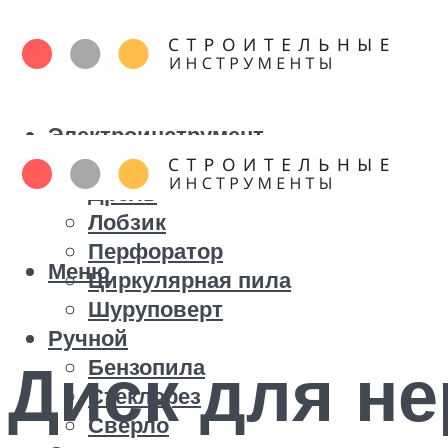
Электроинструмент
Болгарка
Дрель
Лобзик
Перфоратор
Меню
Циркулярная пила
Шуруповерт
Ручной
Диск для н
Бензопила
Стеклорез
Сверло