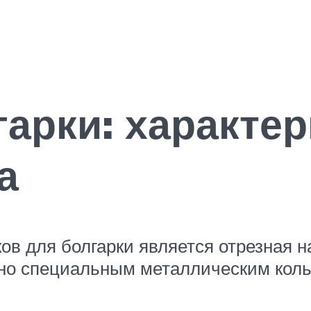
гарки: характе
а
 для болгарки является отрезная на
лено специальным металлическим кол