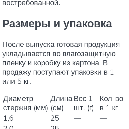
востребованной.
Размеры и упаковка
После выпуска готовая продукция
укладывается во влагозащитную
пленку и коробку из картона. В
продажу поступают упаковки в 1
или 5 кг.
Диаметр
Длина
Вес 1
Кол-во
стержня (мм)
(см)
шт. (г)
в 1 кг
1,6
25
—
—
2,0
25
—
—