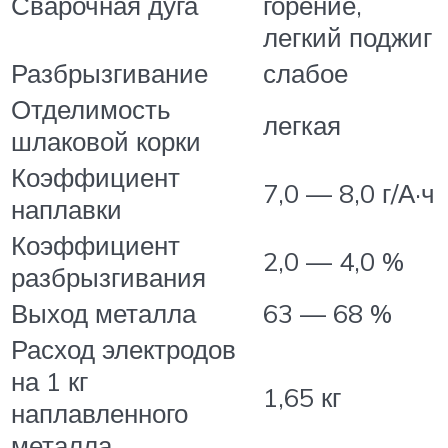
Сварочная дуга
горение,
легкий поджиг
Разбрызгивание
слабое
Отделимость
легкая
шлаковой корки
Коэффициент
7,0 — 8,0 г/А·ч
наплавки
Коэффициент
2,0 — 4,0 %
разбрызгивания
Выход металла
63 — 68 %
Расход электродов
на 1 кг
1,65 кг
наплавленного
металла