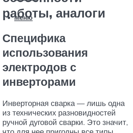
работы, аналоги
Меню
Специфика
использования
электродов с
инверторами
Инверторная сварка — лишь одна
из технических разновидностей
ручной дуговой сварки. Это значит,
что для нее пригодны все типы