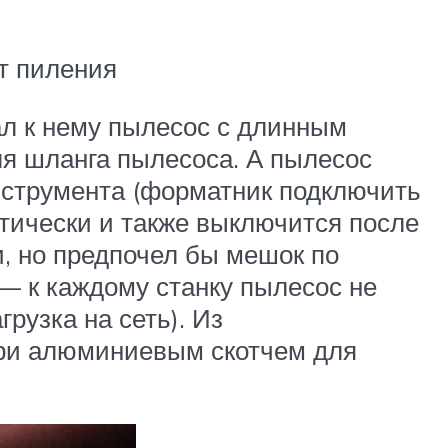
от пиления
ал к нему пылесос с длинным
ля шланга пылесоса. А пылесос
нструмента (форматник подключить
атически и также выключится после
, но предпочел бы мешок по
— к каждому станку пылесос не
рузка на сеть). Из
три алюминиевым скотчем для