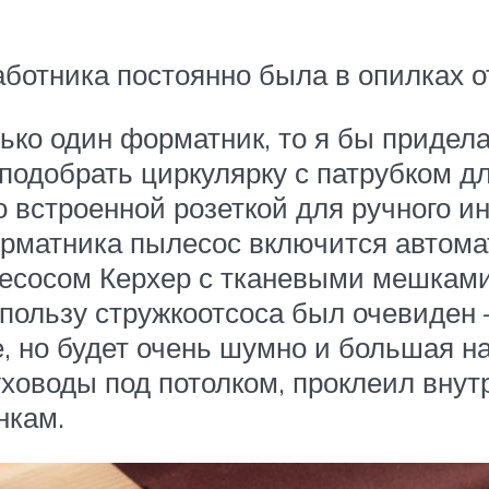
работника постоянно была в опилках 
лько один форматник, то я бы придел
 подобрать циркулярку с патрубком д
 встроенной розеткой для ручного и
форматника пылесос включится автом
есосом Керхер с тканевыми мешками
 пользу стружкоотсоса был очевиден 
, но будет очень шумно и большая наг
уховоды под потолком, проклеил вну
нкам.