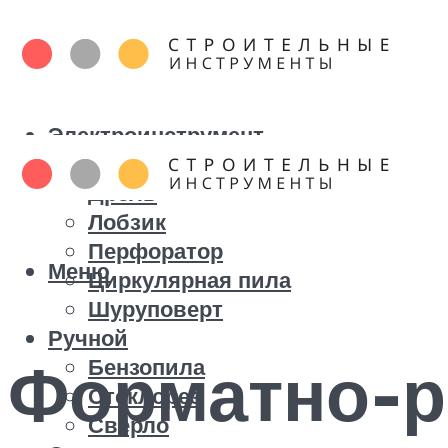
Электроинструмент
Болгарка
Дрель
Лобзик
Перфоратор
Меню
Циркулярная пила
Шуруповерт
Ручной
Форматно-р
Бензопила
Стеклорез
Сверло