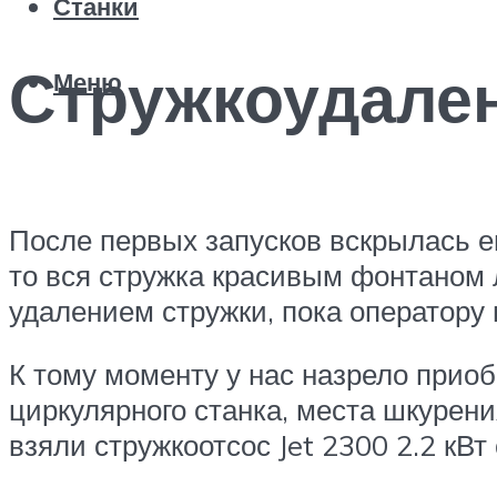
Станки
Стружкоудале
Меню
После первых запусков вскрылась е
то вся стружка красивым фонтаном л
удалением стружки, пока оператору 
К тому моменту у нас назрело приоб
циркулярного станка, места шкурен
взяли стружкоотсос Jet 2300 2.2 кВт