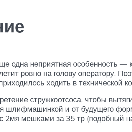
ние
ще одна неприятная особенность — к
етит ровно на голову оператору. По
приходилось ходить в технической к
ретение стружкоотсоса, чтобы вытяг
ия шлифмашинкой и от будущего форм
 с 2мя мешками за 35 тр (подобный на