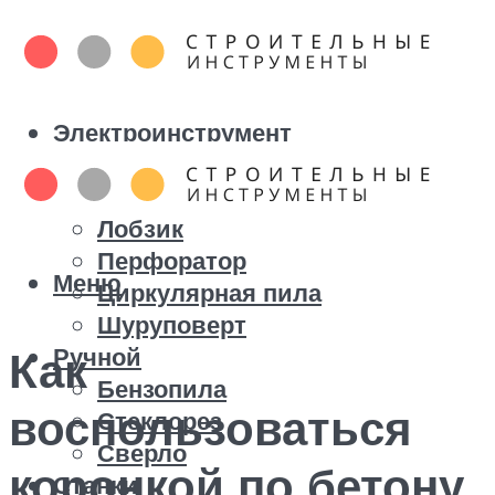
Электроинструмент
Болгарка
Дрель
Лобзик
Перфоратор
Меню
Циркулярная пила
Шуруповерт
Ручной
Как
Бензопила
воспользоваться
Стеклорез
Сверло
коронкой по бетону
Станки