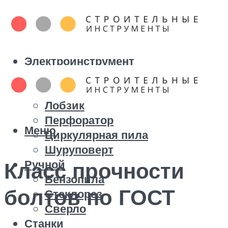
Электроинструмент
Болгарка
Дрель
Лобзик
Перфоратор
Меню
Циркулярная пила
Шуруповерт
Ручной
Класс прочности
Бензопила
болтов по ГОСТ
Стеклорез
Сверло
Станки