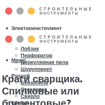
Электроинструмент
Болгарка
Дрель
Лобзик
Перфоратор
Меню
Циркулярная пила
Шуруповерт
Ручной
Краги сварщика.
Бензопила
Спилковые или
Стеклорез
Сверло
брезентовые?
Станки