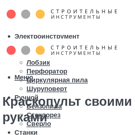
Электроинструмент
Болгарка
Дрель
Лобзик
Перфоратор
Меню
Циркулярная пила
Шуруповерт
Ручной
Краскопульт своими
Бензопила
руками
Стеклорез
Сверло
Станки