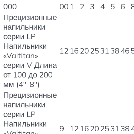
000
00
1
2
3
4
5
6
Прецизионные
напильники
серии LP
Напильники
12
16
20
25
31
38
46
«Valtitan»
серии V Длина
от 100 до 200
мм (4″-8″)
Прецизионные
напильники
серии LP
Напильники
9
12
16
20
25
31
38
«Valtitan»