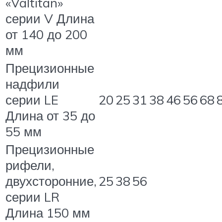
«Valtitan»
серии V Длина
от 140 до 200
мм
Прецизионные
надфили
серии LE
20
25
31
38
46
56
68
Длина от 35 до
55 мм
Прецизионные
рифели,
двухсторонние,
25
38
56
серии LR
Длина 150 мм