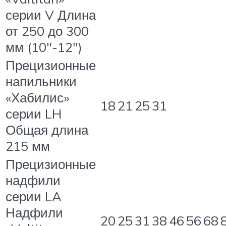
серии V Длина
от 250 до 300
мм (10″-12″)
Прецизионные
напильники
«Хабилис»
18
21
25
31
серии LH
Общая длина
215 мм
Прецизионные
надфили
серии LA
Надфили
20
25
31
38
46
56
68