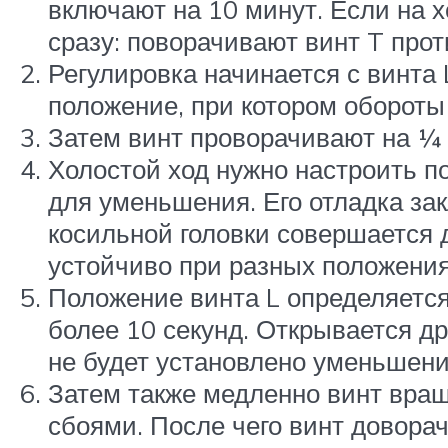
включают на 10 минут. Если на х
сразу: поворачивают винт T прот
Регулировка начинается с винта 
положение, при котором обороты
Затем винт проворачивают на ¼ 
Холостой ход нужно настроить п
для уменьшения. Его отладка за
косильной головки совершается 
устойчиво при разных положения
Положение винта L определяется
более 10 секунд. Открывается др
не будет установлено уменьшени
Затем также медленно винт враща
сбоями. После чего винт доворач