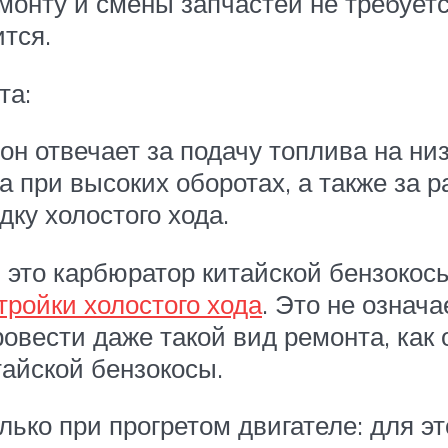
монту и смены запчастей не требуетс
тся.
та:
 он отвечает за подачу топлива на ни
а при высоких оборотах, а также за 
дку холостого хода.
 это карбюратор китайской бензокосы
тройки холостого хода
. Это не означ
ровести даже такой вид ремонта, как 
тайской бензокосы.
ько при прогретом двигателе: для э