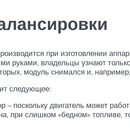
алансировки
роизводится при изготовлении аппара
ими руками, владельцы узнают тольк
торых, модуль снимался и, например,
жит следующее:
ор – поскольку двигатель может рабо
а, при слишком «бедном» топливе, то