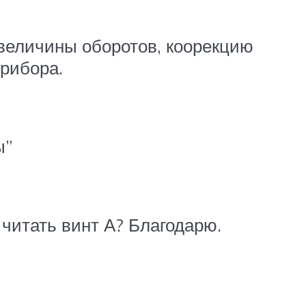
 величины оборотов, коорекцию
прибора.
ы”
 читать винт А? Благодарю.