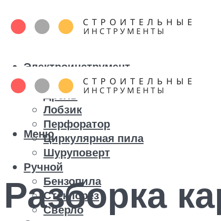
Электроинструмент
Болгарка
Дрель
Лобзик
Перфоратор
Меню
Циркулярная пила
Шуруповерт
Ручной
Разборка к
Бензопила
Стеклорез
Сверло