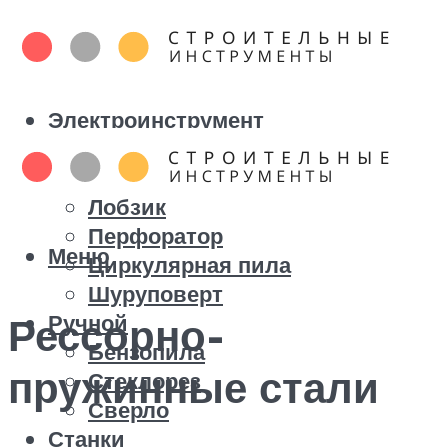
Электроинструмент
Болгарка
Дрель
Лобзик
Перфоратор
Меню
Циркулярная пила
Шуруповерт
Ручной
Рессорно-
Бензопила
пружинные стали
Стеклорез
Сверло
Станки