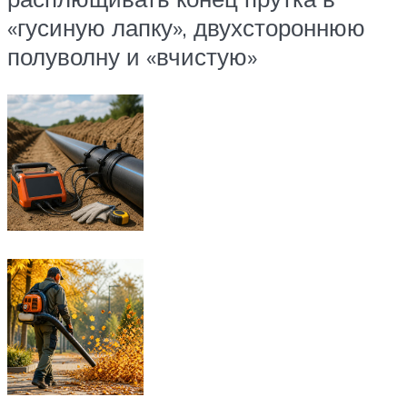
«гусиную лапку», двухстороннюю
полуволну и «вчистую»