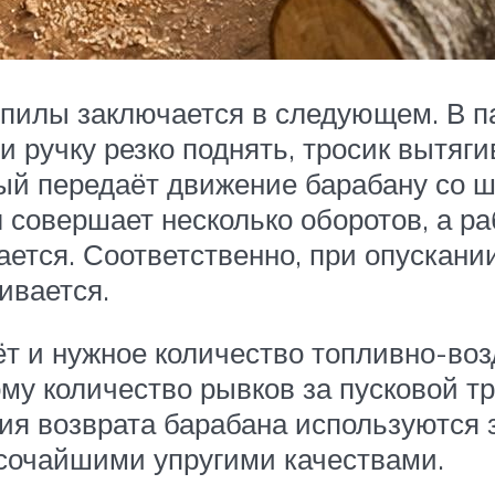
пилы заключается в следующем. В па
и ручку резко поднять, тросик вытяги
рый передаёт движение барабану со 
 совершает несколько оборотов, а р
ется. Соответственно, при опускании
ивается.
т и нужное количество топливно-воз
му количество рывков за пусковой т
ния возврата барабана используются
ысочайшими упругими качествами.