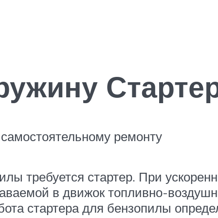
ружину Старте
 самостоятельному ремонту
пилы требуется стартер. При ускорен
даваемой в движок топливно-воздушн
ота стартера для бензопилы определ