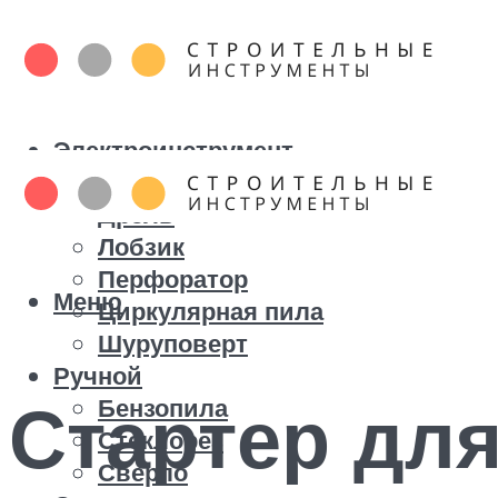
Электроинструмент
Болгарка
Дрель
Лобзик
Перфоратор
Меню
Циркулярная пила
Шуруповерт
Ручной
Стартер для
Бензопила
Стеклорез
Сверло