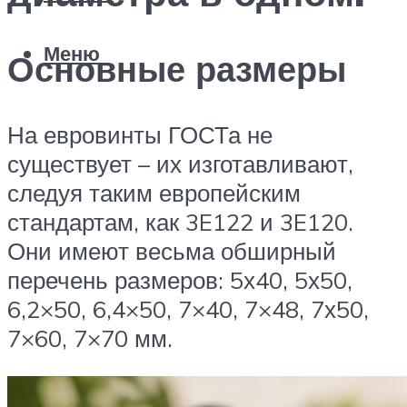
Меню
Основные размеры
На евровинты ГОСТа не
существует – их изготавливают,
следуя таким европейским
стандартам, как 3E122 и 3E120.
Они имеют весьма обширный
перечень размеров: 5х40, 5х50,
6,2×50, 6,4×50, 7×40, 7×48, 7х50,
7×60, 7×70 мм.