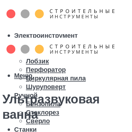
Электроинструмент
Болгарка
Дрель
Лобзик
Перфоратор
Меню
Циркулярная пила
Шуруповерт
Ручной
Ультразвуковая
Бензопила
ванна
Стеклорез
Сверло
Станки