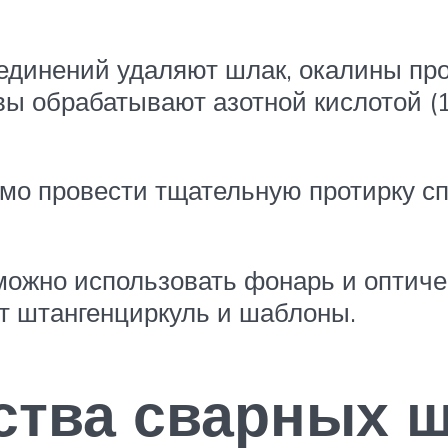
единений удаляют шлак, окалины пр
ы обрабатывают азотной кислотой (1
мо провести тщательную протирку сп
ожно использовать фонарь и оптиче
т штангенциркуль и шаблоны.
ства сварных 