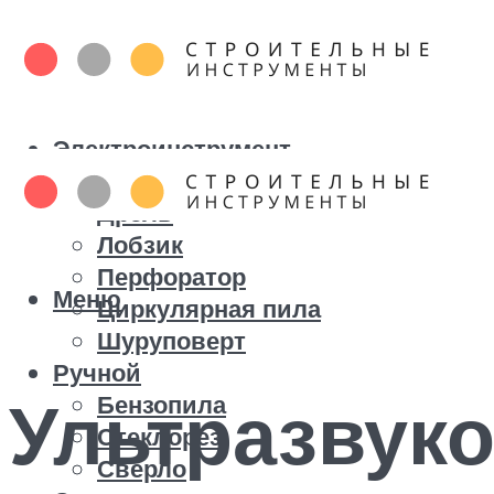
Электроинструмент
Болгарка
Дрель
Лобзик
Перфоратор
Меню
Циркулярная пила
Шуруповерт
Ручной
Ультразвук
Бензопила
Стеклорез
Сверло