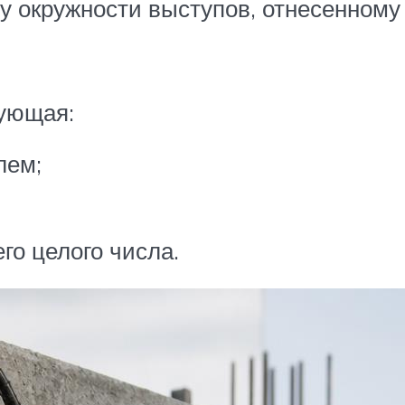
у окружности выступов, отнесенному 
ующая:
лем;
го целого числа.