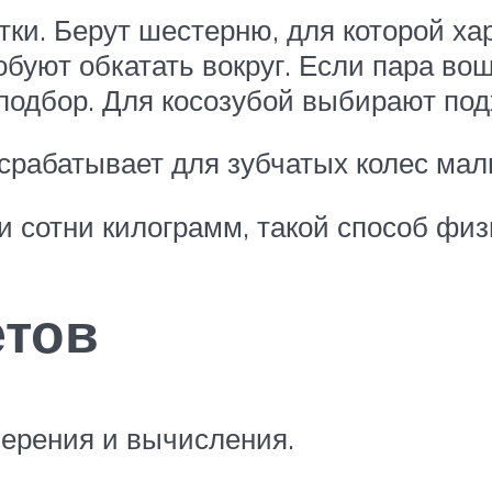
ки. Берут шестерню, для которой ха
обуют обкатать вокруг. Если пара во
подбор. Для косозубой выбирают по
срабатывает для зубчатых колес мал
 и сотни килограмм, такой способ фи
етов
мерения и вычисления.