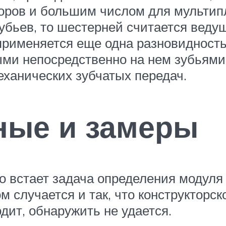
оров и большим числом для мультипл
убьев, то шестерней считается веду
 применяется еще одна разновидност
ыми непосредственно на нем зубьями
ханических зубчатых передач.
ные и замеры
то встает задача определения модул
 случается и так, что конструкторск
одит, обнаружить не удается.