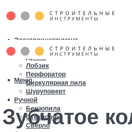
Электроинструмент
Болгарка
Дрель
Лобзик
Перфоратор
Меню
Циркулярная пила
Шуруповерт
Ручной
Зубчатое ко
Бензопила
Стеклорез
Сверло