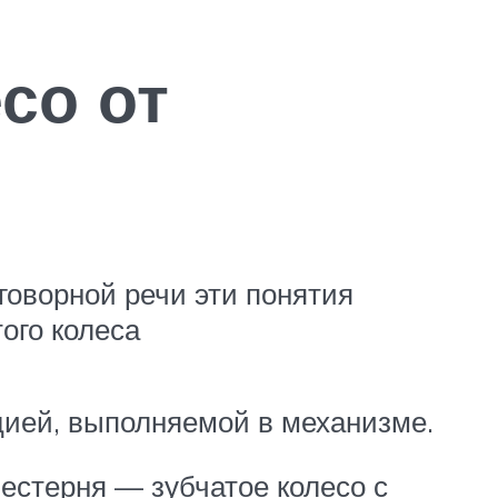
со от
говорной речи эти понятия
ого колеса
цией, выполняемой в механизме.
естерня — зубчатое колесо с