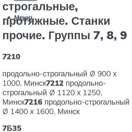
строгальные,
Меню
протяжные. Станки
прочие. Группы 7, 8, 9
7210
продольно-строгальный Ø 900 х
1000, Минск
7212
продольно-
строгальный Ø 1120 х 1250,
Минск
7216
продольно-строгальный
Ø 1400 х 1600, Минск
7Б35