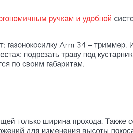
ргономичным ручкам и удобной
систе
т: газонокосилку Arm 34 + триммер. 
стах: подрезать траву под кустарник
тся по своим габаритам.
щей только ширина прохода. Также 
ложений для изменения высоты покоса