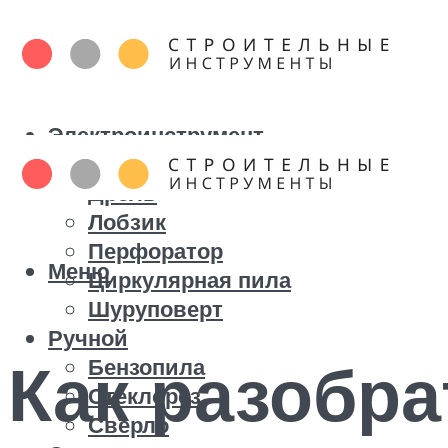
Электроинструмент
Болгарка
Дрель
Лобзик
Перфоратор
Меню
Циркулярная пила
Шуруповерт
Ручной
Как разобра
Бензопила
Стеклорез
Сверло