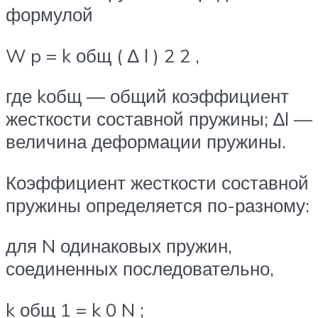
формулой
W p = k общ ( Δ l ) 2 2 ,
где kобщ — общий коэффициент
жесткости составной пружины; ∆l —
величина деформации пружины.
Коэффициент жесткости составной
пружины определяется по-разному:
для N одинаковых пружин,
соединенных последовательно,
k общ 1 = k 0 N ;