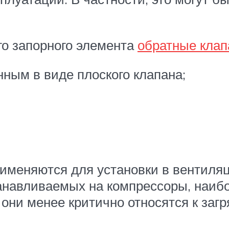
го запорного элемента
обратные клап
ным в виде плоского клапана;
рименяются для установки в вентил
танавливаемых на компрессоры, наи
к они менее критично относятся к за