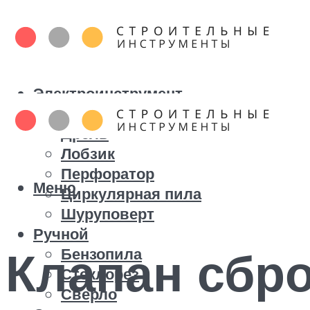
Электроинструмент
Болгарка
Дрель
Лобзик
Перфоратор
Меню
Циркулярная пила
Шуруповерт
Ручной
Клапан сбр
Бензопила
Стеклорез
Сверло