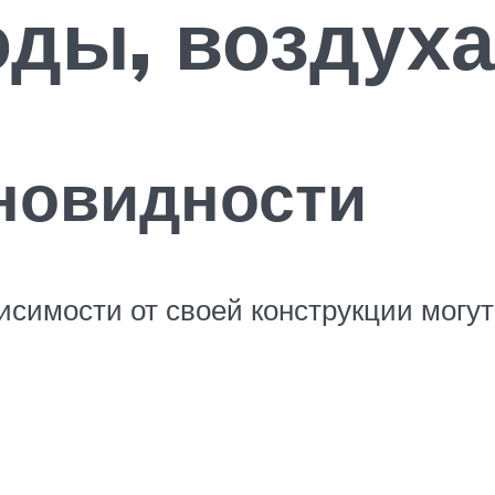
оды, воздуха
новидности
симости от своей конструкции могут