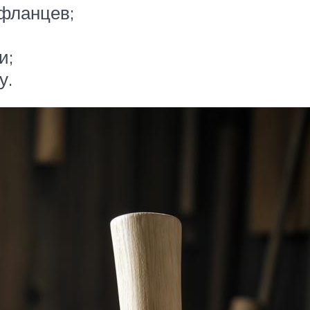
фланцев;
и;
у.