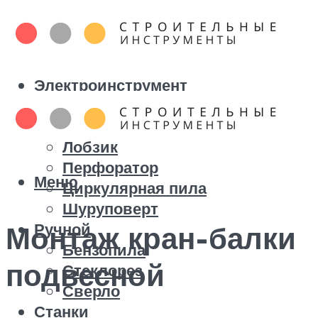
Электроинструмент
Болгарка
Дрель
Лобзик
Перфоратор
Меню
Циркулярная пила
Шуруповерт
Ручной
Монтаж кран-балки
Бензопила
подвесной
Стеклорез
Сверло
Станки