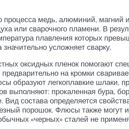
о процесса медь, алюминий, магний 
уха или сварочного пламени. В резул
емпература плавления которых превы
 значительно усложняет сварку.
стных оксидных пленок помогают спе
я предварительно на кромки сварива
люсы образуют легкоплавкие шлаки,
в выполняют: прокаленная бура, бор
ие. Вид состава определяется свойст
лезный порошок. Флюсы также могут 
 обычных «черных» сталей не примен