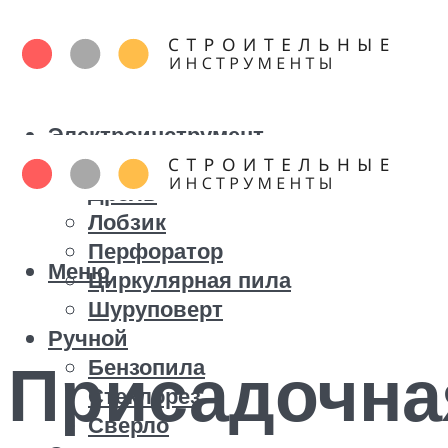
Электроинструмент
Болгарка
Дрель
Лобзик
Перфоратор
Меню
Циркулярная пила
Шуруповерт
Ручной
Присадочна
Бензопила
Стеклорез
Сверло