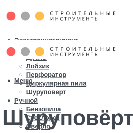
Электроинструмент
Болгарка
Дрель
Лобзик
Перфоратор
Меню
Циркулярная пила
Шуруповерт
Ручной
Шуруповёрт
Бензопила
Стеклорез
Сверло