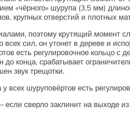
ием «чёрного» шурупа (3,5 мм) длино
ов, крупных отверстий и плотных ма
алами, поэтому крутящий момент сл
 всех сил, он утонет в дереве и испо
ртов есть регулировочное кольцо с д
н до конца, срабатывает ограничите
шен звук трещотки.
 у всех шуруповёртов есть регулиро
сли сверло заклинит на выходе из 