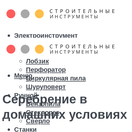
Электроинструмент
Болгарка
Дрель
Лобзик
Перфоратор
Меню
Циркулярная пила
Шуруповерт
Ручной
Серебрение в
Бензопила
домашних условиях
Стеклорез
Сверло
Станки