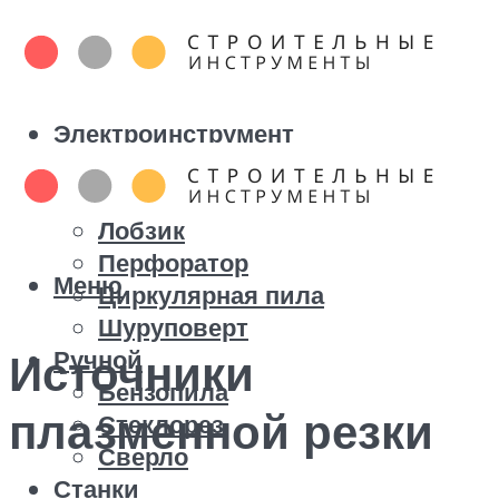
Электроинструмент
Болгарка
Дрель
Лобзик
Перфоратор
Меню
Циркулярная пила
Шуруповерт
Ручной
Источники
Бензопила
плазменной резки
Стеклорез
Сверло
Станки